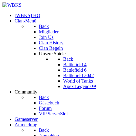
[WBKS] HQ
Clan-Menü
Back
Mitglieder
Join Us
Clan History
Clan Regeln
Unsere Spiele
Back
Battlefield 4
Battlefield 6
Battlefield 2042
World of Tanks
Apex Legends™
Community
Back
Gästebuch
Forum
VIP ServerSlot
Gameserver
Anmeldung
Back
Anmelden