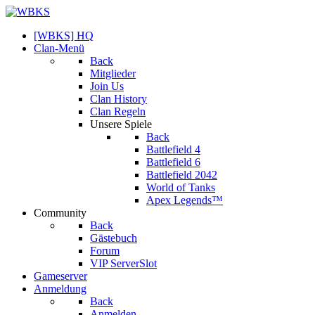
[WBKS] HQ
Clan-Menü
Back
Mitglieder
Join Us
Clan History
Clan Regeln
Unsere Spiele
Back
Battlefield 4
Battlefield 6
Battlefield 2042
World of Tanks
Apex Legends™
Community
Back
Gästebuch
Forum
VIP ServerSlot
Gameserver
Anmeldung
Back
Anmelden