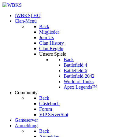
[WBKS] HQ
Clan-Menü
Back
Mitglieder
Join Us
Clan History
Clan Regeln
Unsere Spiele
Back
Battlefield 4
Battlefield 6
Battlefield 2042
World of Tanks
Apex Legends™
Community
Back
Gästebuch
Forum
VIP ServerSlot
Gameserver
Anmeldung
Back
Anmelden