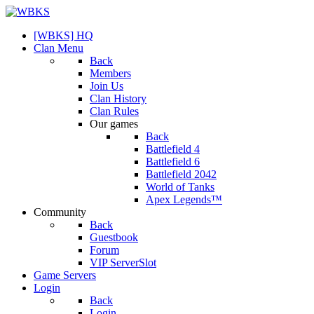
[WBKS] HQ
Clan Menu
Back
Members
Join Us
Clan History
Clan Rules
Our games
Back
Battlefield 4
Battlefield 6
Battlefield 2042
World of Tanks
Apex Legends™
Community
Back
Guestbook
Forum
VIP ServerSlot
Game Servers
Login
Back
Login